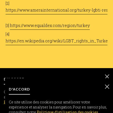
[2]
https://www.amerainternational.org/turkey-lgbti-resou
​
https://www.equaldex.com/region/turkey
[3]
​
[4]
https://en.wikipedia.org/wiki/LGBT_rights_in_Turkey
D'ACCORD
D'ACCORD
Ce site utilise des cookies pour améliorer votre expérience et
analyser la navigation.Pour en savoir plus, consultez notre
Politique d'utilisation des cookies
Ce site utilise des cookies pour améliorer votre
expérience et analyser la navigation.Pour en savoir plus,
INFORMATION
consultez notre
Politique d'utilisation des cookies