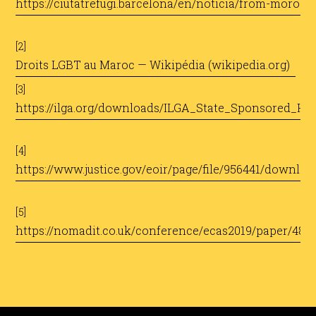
https://ciutatrefugi.barcelona/en/noticia/from-moroc
​
[2]
Droits LGBT au Maroc — Wikipédia (wikipedia.org) ​
[3]
https://ilga.org/downloads/ILGA_State_Sponsored_H
​
[4]
https://www.justice.gov/eoir/page/file/956441/downloa
​
[5]
https://nomadit.co.uk/conference/ecas2019/paper/482
​