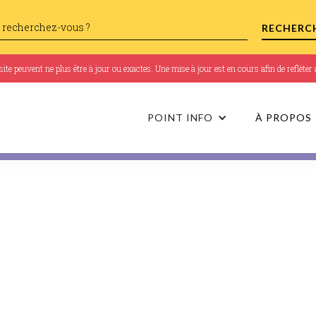
te peuvent ne plus être à jour ou exactes. Une mise à jour est en cours afin de refléte
POINT INFO
À PROPOS