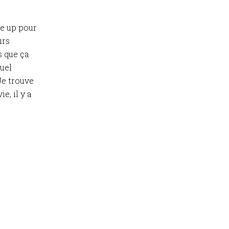
ke up pour
urs
s que ça
uel
Je trouve
e, il y a