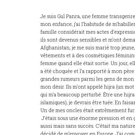
Je suis Gul Panra, une femme transgenre 
mon enfance, j'ai l'habitude de m'habill
famille considérait mes actes d'expressi
ils sont devenus sensibles et m'ont dema
Afghanistan, je me suis marié trop jeune, 
vêtements et à des cosmétiques féminins.
femme quand elle était sortie. Un jour, e
a été choquée et l'a rapporté à mon père e
grandes rumeurs parmi les gens de mon v
mon désir. Ils m'ont appelé hijra (un mot 
qui m'a beaucoup perturbé. Être une hijra 
islamiques), je devrais être tuée. En fais
Un de mes oncles était extrêmement furie
J'étais sous une énorme pression et en g
aussi mais sans succès. C'était ma nature
décidé de m'envoyer en Europe. J'ai co