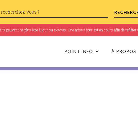
te peuvent ne plus être à jour ou exactes. Une mise à jour est en cours afin de refléte
POINT INFO
À PROPOS