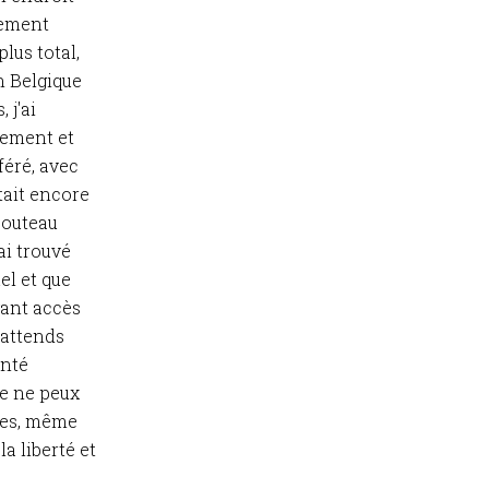
mement
plus total,
n Belgique
 j'ai
lement et
féré, avec
tait encore
 couteau
ai trouvé
el et que
yant accès
'attends
anté
Je ne peux
nnes, même
a liberté et