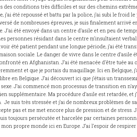
ns des conditions très difficiles et sur des chemins extrê
j'ai été repoussé et battu par la police, j'ai subi le froid le 
raversé de nombreuses épreuves, je suis finalement arrivé e
e. J'ai été envoyé dans un centre d'asile et en peu de temps,
. Les personnes résidant dans le centre m'insultaient verba
oir été patient pendant une longue période, j'ai été trans
maison sociale. Le danger de vivre dans le centre d'asile é
 confronté en Afghanistan. J'ai été menacée d'être tuée au
remment et que je portais du maquillage. Ici en Belgique, j'
bre en Belgique. J'ai découvert ici que j'étais un transsexu
de sexe. J'ai commencé mon processus de transition en n'a
en supplémentaire. Ma procédure d'asile est retardée, et j
 Je suis très stressée et j'ai de nombreux problèmes de s
epte pas et me met encore plus de pression et de stress. 
 suis toujours persécutée et harcelée par certaines perso
mon propre monde ici en Europe. J'ai l'espoir de respirer l