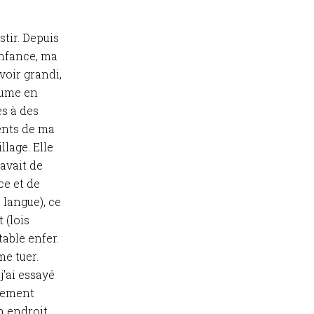
tir. Depuis
enfance, ma
voir grandi,
utume en
ès à des
ments de ma
llage. Elle
 avait de
ce et de
 langue), ce
 (lois
table enfer.
me tuer.
j'ai essayé
alement
n endroit