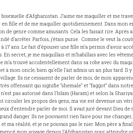
bisexuelle d'Afghanistan. J'aime me maquiller et me traves
er en fille et de me maquiller quotidiennement. Dans mon 
on de genre comme amusants. Cela les faisait rire. Après a
ndé d'arrêter. Parfois, j'étais punie. Comme le veut la co
à 17 ans. Le fait d'épouser une fille m'a permis d'avoir acc
 En secret, je me maquillais et m'habillais avec les vête
lle m'a trouvé accidentellement dans sa robe avec du maqui
t à mon oncle, bien qu'elle l'ait admis un an plus tard. Il y
illage. Ils ne cessaient de parler de moi, de mon apparen
très offensant qui signifie "shemale" et "faggot" dans notre
n'est pas autorisé dans l'Islam (Haram) et selon la Shariyat
ant circuler les propos des gens, ma vie est devenue un véri
ux d'entendre parler de moi. Il avait juré devant Dieu de 
rand danger. Ils ne pouvaient rien faire pour me changer, 
 et ma réalité, et je ne pouvais pas le nier. Mon père a fin
mmencé mon voyage depuis l'Afghanistan pour atteindre u