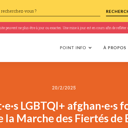
te peuvent ne plus être à jour ou exactes. Une mise à jour est en cours afin de refléte
POINT INFO
À PROPOS
20/2/2025
·e·s LGBTQI+ afghan·e·s fo
de la Marche des Fiertés de