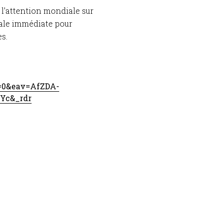
 l'attention mondiale sur
onale immédiate pour
s.
v=0&eav=AfZDA-
Yc&_rdr