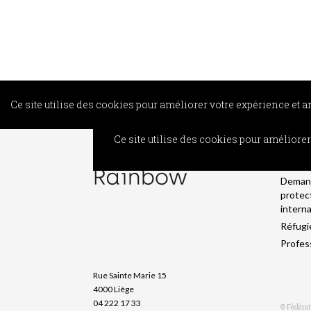
Ce site utilise des cookies pour améliorer votre expérience et 
INFO
Ce site utilise des cookies pour améliore
Cherch
liberté
Deman
protec
intern
Réfugi
Profes
Rue Sainte Marie 15
4000 Liège
04 222 17 33
© Fédéra