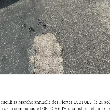
cueilli sa Marche annuelle des Fiertés LGBTQIA+ le 26 a
tion de la communauté LGBTQIA+ d'Afghanistan défilant ou