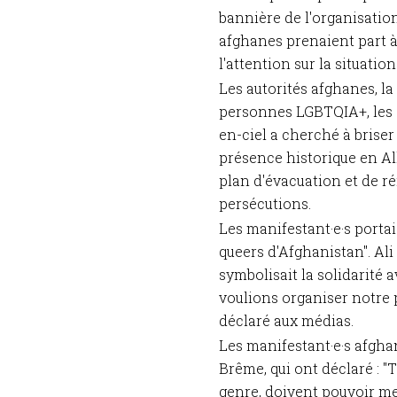
bannière de l'organisatio
afghanes prenaient part à 
l'attention sur la situat
Les autorités afghanes, l
personnes LGBTQIA+, les c
en-ciel a cherché à briser
présence historique en All
plan d'évacuation et de r
persécutions.
Les manifestant·e·s porta
queers d'Afghanistan". Al
symbolisait la solidarité
voulions organiser notre 
déclaré aux médias.
Les manifestant·e·s afghan·
Brême, qui ont déclaré : "
genre, doivent pouvoir men