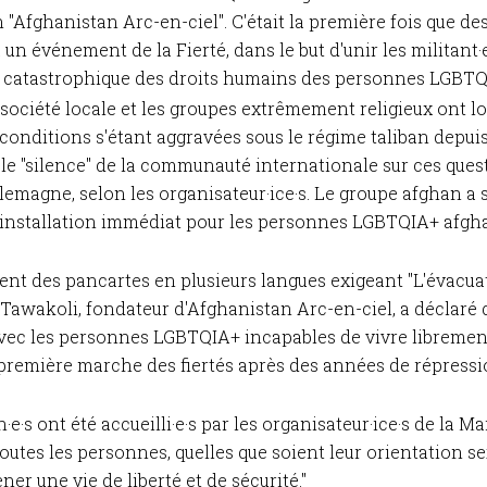
n "Afghanistan Arc-en-ciel". C'était la première fois que
un événement de la Fierté, dans le but d'unir les militant·e
ion catastrophique des droits humains des personnes LGBT
a société locale et les groupes extrêmement religieux ont 
onditions s'étant aggravées sous le régime taliban depuis
 le "silence" de la communauté internationale sur ces quest
emagne, selon les organisateur·ice·s. Le groupe afghan a s
éinstallation immédiat pour les personnes LGBTQIA+ afgha
ient des pancartes en plusieurs langues exigeant "L'évacu
i Tawakoli, fondateur d'Afghanistan Arc-en-ciel, a déclaré
 avec les personnes LGBTQIA+ incapables de vivre libreme
première marche des fiertés après des années de répressio
e·s ont été accueilli·e·s par les organisateur·ice·s de la M
Toutes les personnes, quelles que soient leur orientation sex
er une vie de liberté et de sécurité."