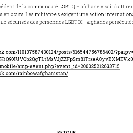
cédent de la communauté LGBTQI+ afghane visait à attirer
s en cours. Les militant·e·s exigent une action internati
'asile sécurisés des personnes LGBTQI+ afghanes persécutée
ok.com/110107587430124/posts/616544756786402/?paip
oHiQ9XUVQb2QgTLtMsVJjZZFpSm81TrseA0yvBXMEVk0
in/mobile/amp-event.php?event_id=200025212633715
ok.com/rainbowafghanistan/
RETOUR